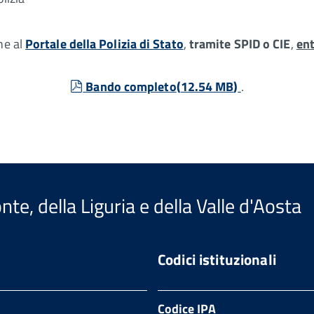
ne al
Portale della Polizia di Stato
,
tramite SPID o CIE
,
ent
pdf
Bando completo
(
12.54 MB
)
.
te, della Liguria e della Valle d'Aosta
Codici istituzionali
Codice IPA