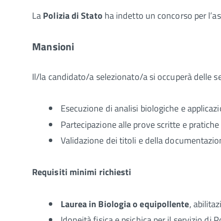
La
Polizia di Stato
ha indetto un concorso per l’a
Mansioni
Il/la candidato/a selezionato/a si occuperà delle seg
Esecuzione di analisi biologiche e applicaz
Partecipazione alle prove scritte e pratich
Validazione dei titoli e della documentazio
Requisiti minimi richiesti
Laurea in Biologia o equipollente
, abilit
Idoneità fisica e psichica per il servizio di P