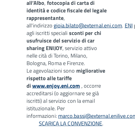
all’Albo
,
fotocopia di carta di
identità e codice fiscale del legale
rappresentante
,
all'indirizzo
gioia.bilato@external.eni.com
.
ENI
agli iscritti speciali
sconti per chi
usufruisce del servizio di car
sharing ENIJOY
, servizio attivo
nelle cità di Torino, Milano,
Bologna, Roma e Firenze.
Le agevolazioni sono
migliorative
rispetto alle tariffe
di
www.enjoy.eni.com
, occorre
accreditarsi (o aggiornare se già
iscritti) al servizio con la email
istituzionale. Per
informazioni:
marco.bassi@external.enilive.co
SCARICA LA CONVENZIONE
.