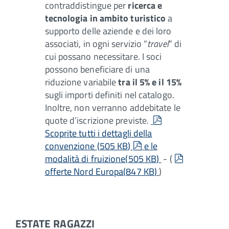
contraddistingue per
ricerca e
tecnologia in ambito turistico
a
supporto delle aziende e dei loro
associati, in ogni servizio “
travel
” di
cui possano necessitare. I soci
possono beneficiare di una
riduzione variabile
tra il 5% e il 15%
sugli importi definiti nel catalogo.
Inoltre, non verranno addebitate le
pdf
quote d’iscrizione previste.
Scoprite tutti i dettagli della
pdf
convenzione
(
505 KB
)
e le
modalità di fruizione
(
505 KB
)
- (
pdf
offerte Nord Europa
(
847 KB
)
)
ESTATE RAGAZZI