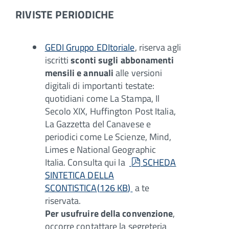
RIVISTE PERIODICHE
GEDI Gruppo EDItoriale
, riserva agli
iscritti
sconti sugli abbonamenti
mensili e annuali
alle versioni
digitali di importanti testate:
quotidiani come La Stampa, Il
Secolo XIX, Huffington Post Italia,
La Gazzetta del Canavese e
periodici come Le Scienze, Mind,
Limes e National Geographic
pdf
Italia. Consulta qui la
SCHEDA
SINTETICA DELLA
SCONTISTICA
(
126 KB
)
a te
riservata.
Per usufruire della convenzione
,
occorre contattare la segreteria