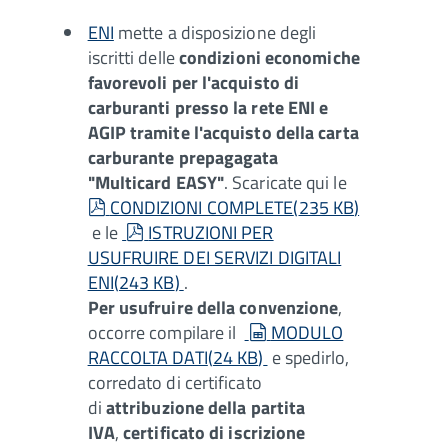
ENI
mette a disposizione degli
iscritti delle
condizioni economiche
favorevoli per l'acquisto di
carburanti presso la rete ENI e
AGIP tramite l'acquisto della carta
carburante prepagagata
"Multicard EASY"
. Scaricate qui le
pdf
CONDIZIONI COMPLETE
(
235 KB
)
pdf
e le
ISTRUZIONI PER
USUFRUIRE DEI SERVIZI DIGITALI
ENI
(
243 KB
)
.
Per usufruire della convenzione
,
spreadsheet
occorre compilare il
MODULO
RACCOLTA DATI
(
24 KB
)
e spedirlo,
corredato di certificato
di
attribuzione della partita
IVA
,
certificato di iscrizione