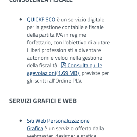
QUICKFISCO
è un servizio digitale
per la gestione contabile e fiscale
della partita IVA in regime
forfettario, con l'obiettivo di aiutare
i liberi professionisti a diventare
autonomi e veloci nella gestione
pdf
della fiscalità.
Consulta qui le
agevolazioni
(
1.69 MB
)
previste per
gli iscritti all'Ordine PLV.
SERVIZI GRAFICI E WEB
Siti Web Personalizzazione
Grafica
è un servizio offerto dalla
webmaster, designer e grafica,