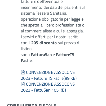
fatture e dell'eventuale
inserimento dei dati dei pazienti sul
sistema Tessera Sanitaria,
operazione obbligatoria per legge e
che spetta al libero professionista o
al commercialista a cui si appoggia.
I servizi offerti per i nostri iscritti
con il
20% di sconto
sul prezzo di
listino
sono
FatturaSan
e
FattureTS
Facile
.
pdf
CONVENZIONE ASSOCONS
2023 - Fatture TS Facile
(
99 KB
)
pdf
CONVENZIONE ASSOCONS
2023 - FattuSan
(
105 KB
)
CONSULENZA FISCALE