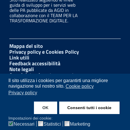
guida di sviluppo per i servizi web
delle PA pubblicate da AGID in
collaborazione con il TEAM PER LA
TRASFORMAZIONE DIGITALE.
Mappa del sito
Privacy policy e Cookies Policy
Link utili
Feedback accessibilità
Note legali
Amministrazione trasparente
Dichiarazione di accessibilità
Il sito utilizza i cookies per garantirti una migliore
W3C Css
navigazione sul nostro sito.
Cookie policy
Albo Pretorio
Privacy policy
Facebook
LinkedIn
OK
Consenti tutti i cookie
Instagram
Impostazioni dei cookie:
Necessari
Statistici
Marketing