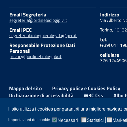
Email Segreteria
Indirizzo
segreteria@ordinebiologiplv.it
Via Alberto N
Email PEC
Torino, 10122
segreteriabiologipiemligvda@pec.it
tel.
Responsabile Protezione Dati
(+39) 011 19
Personali
cellulare
privacy@ordinebiologiplv.it
376 1244906
Mappa del sito
Privacy policy e Cookies Policy
Dichiarazione di accessibilità
W3C Css
Albo 
Facebook
LinkedIn
Instagram
Il sito utilizza i cookies per garantirti una migliore navigazio
Impostazioni dei cookie:
Necessari
Statistici
Market