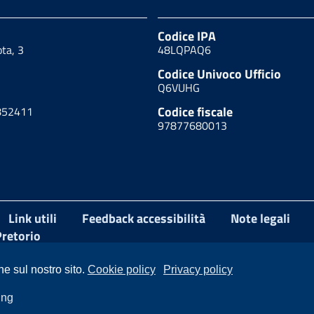
Codice IPA
ota, 3
48LQPAQ6
Codice Univoco Ufficio
Q6VUHG
Codice fiscale
852411
97877680013
Link utili
Feedback accessibilità
Note legali
Pretorio
ne sul nostro sito.
Cookie policy
Privacy policy
ing