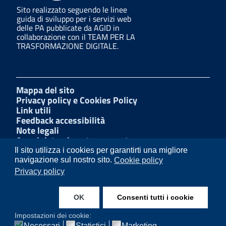
Sito realizzato seguendo le linee
guida di sviluppo per i servizi web
delle PA pubblicate da AGID in
collaborazione con il TEAM PER LA
TRASFORMAZIONE DIGITALE.
Mappa del sito
Privacy policy e Cookies Policy
Link utili
Feedback accessibilità
Note legali
Amministrazione trasparente
Dichiarazione di accessibilità
Il sito utilizza i cookies per garantirti una migliore
W3C Css
navigazione sul nostro sito.
Cookie policy
Albo Pretorio
Privacy policy
Facebook
LinkedIn
OK
Consenti tutti i cookie
Instagram
Impostazioni dei cookie:
Necessari
Statistici
Marketing