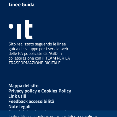
Linee Guida
Sito realizzato seguendo le linee
guida di sviluppo per i servizi web
delle PA pubblicate da AGID in
collaborazione con il TEAM PER LA
TRASFORMAZIONE DIGITALE.
Mappa del sito
Privacy policy e Cookies Policy
Link utili
Feedback accessibilità
Note legali
Amministrazione trasparente
Dichiarazione di accessibilità
Il sito utilizza i cookies per garantirti una migliore